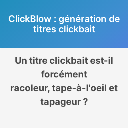
ClickBlow : génération de
titres clickbait
Un titre clickbait est-il
forcément
racoleur, tape-à-l'oeil et
tapageur ?